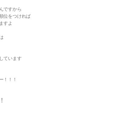
んですから
順位をつければ
ますよ
は
しています
ー！！！
！