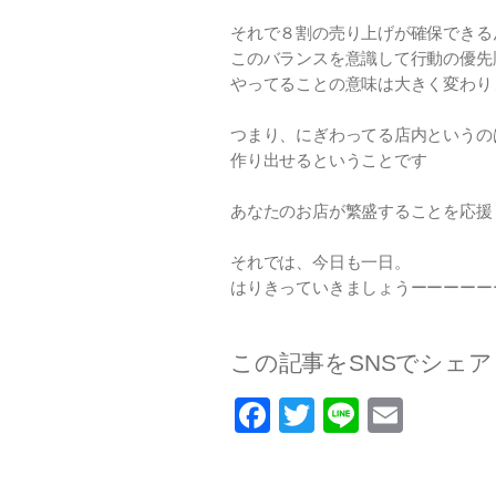
それで８割の売り上げが確保できる
このバランスを意識して行動の優先
やってることの意味は大きく変わり
つまり、にぎわってる店内というの
作り出せるということです
あなたのお店が繁盛することを応援
それでは、今日も一日。
はりきっていきましょうーーーーー
この記事をSNSでシェア
F
T
Li
E
a
wi
n
m
c
tt
e
ail