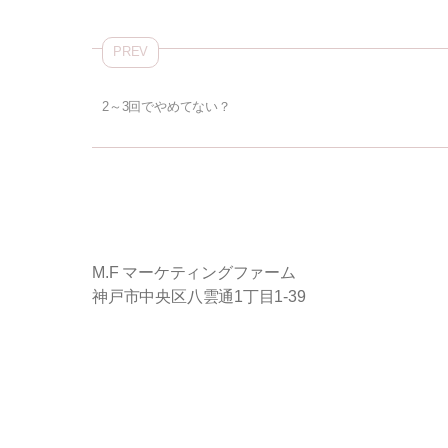
e
er
b
PREV
o
2～3回でやめてない？
o
k
M.F マーケティングファーム
神戸市中央区八雲通1丁目1-39