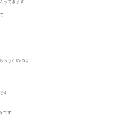
入ってきます
て
もらうためには
です
かです