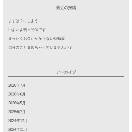
c
tt
e
ail
最近の投稿
e
er
b
まずは２にしよう
o
いよいよ明日開催です
o
まったくお金がかからない特効薬
k
自分のこと責めちゃっていませんか？
アーカイブ
2026年7月
2026年6月
2026年5月
2025年7月
2024年12月
2024年11月