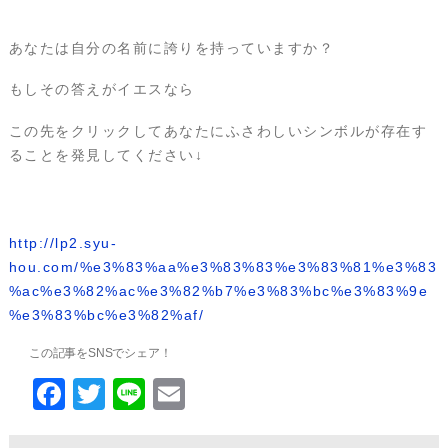
あなたは自分の名前に誇りを持っていますか？
もしその答えがイエスなら
この先をクリックしてあなたにふさわしいシンボルが存在す
ることを発見してください↓
http://lp2.syu-
hou.com/%e3%83%aa%e3%83%83%e3%83%81%e3%83
%ac%e3%82%ac%e3%82%b7%e3%83%bc%e3%83%9e
%e3%83%bc%e3%82%af/
この記事をSNSでシェア！
F
T
Li
E
a
wi
n
m